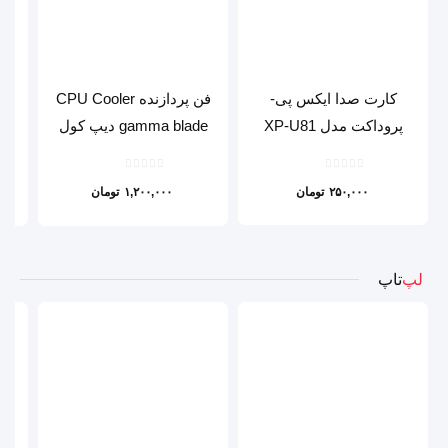
کارت صدا ایکس پی-
فن پردازنده CPU Cooler
من
پروداکت مدل XP-U81
gamma blade دیپ کول
۲۵۰,۰۰۰
تومان
۱,۲۰۰,۰۰۰
تومان
لپ
تاپ