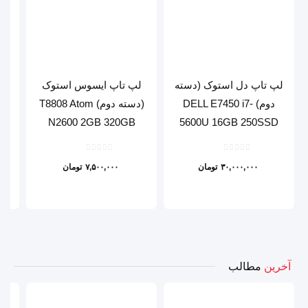
لپ تاپ دل استوک (دسته
لپ تاپ ایسوس استوک
دوم) DELL E7450 i7-
(دسته دوم) T8808 Atom
0
N2600 2GB 320GB
5600U 16GB 250SSD
۳۰,۰۰۰,۰۰۰
تومان
۷,۵۰۰,۰۰۰
تومان
آخرین
مطالب