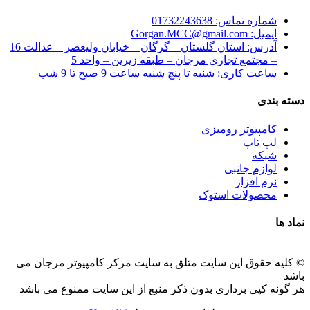
شماره تماس: 01732243638
ایمیل: Gorgan.MCC@gmail.com
آدرس: استان گلستان – گرگان – خیابان ولیعصر – عدالت 16
– مجتمع تجاری مرجان – طبقه زیرین – واحد 5
ساعت کاری: شنبه تا پنچ شنبه ساعت 9 صبح تا 9 شب
دسته بندی
کامپیوتر رومیزی
لپ تاپ
شبکه
لوازم جانبی
نرم افزار
محصولات استوک
نماد ها
© کلیه حقوق این سایت متلق به سایت مرکز کامپیوتر مرجان می
باشد
هر گونه کپی برداری بدون ذکر منبع از این سایت ممنوع می باشد